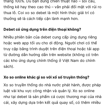
thắng 100%. Dù bạn dùng chiến thuật nào – soi cầu,
thống kê hay theo cao thủ – vẫn phải đối mặt với rủi ro
thua lỗ. Coi xo so debet là một hình thức giải trí có
thưởng sẽ là cách tiếp cận lành mạnh hơn.
Debet có ứng dụng trên điện thoại không?
Nhiều phiên bản của debet cung cấp ứng dụng riêng
hoặc web app tối ưu cho di động. Người chơi có thể
truy cập bằng trình duyệt trên điện thoại hoặc tải app
từ đường dẫn hướng dẫn trên website (không có trên
các kho ứng dụng chính thống ở Việt Nam do chính
sách).
Xo so online khác gì so với xổ số truyền thống?
Xo so truyền thống do nhà nước phát hành, được pháp
luật vài khu vực công nhận và quản lý. Xo so online
như tại debet là sản phẩm cá cược thương mại của nhà
cái, xây dựng dựa trên kết quả quay số, có thêm nhiều