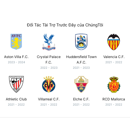
Đối Tác Tài Trợ Trước Đây của ChúngTôi
Aston Villa F.C.
Crystal Palace
Huddersfield Town
Valencia C.F.
F.C.
A.F.C.
2023 - 2024
2021 - 2022
2022 - 2023
2021 - 2023
Athletic Club
Villarreal C.F.
Elche C.F.
RCD Mallorca
2021 - 2022
2021 - 2022
2021 - 2022
2021 - 2022