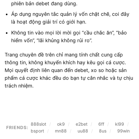
phiên bản debet đang dùng.
Áp dụng nguyên tắc quản lý vốn chặt chẽ, coi đây
là hoạt động giải trí có giới hạn.
Không tin vào mọi lời mời gọi “cầu chắc ăn”, “bảo
hiểm vốn”, “lãi khủng không rủi ro”.
Trang chuyên đề trên
chỉ mang tính chất cung cấp
thông tin, không khuyến khích hay kêu gọi cá cược.
Mọi quyết định liên quan đến debet, xo so hoặc sản
phẩm cá cược khác đều do bạn tự cân nhắc và tự chịu
trách nhiệm.
888slot
ok9
e2bet
6ff
kl99
FRIENDS:
bsport
mn88
uu88
8us
99win