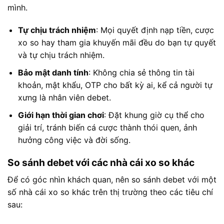
mình.
Tự chịu trách nhiệm
: Mọi quyết định nạp tiền, cược
xo so hay tham gia khuyến mãi đều do bạn tự quyết
và tự chịu trách nhiệm.
Bảo mật danh tính
: Không chia sẻ thông tin tài
khoản, mật khẩu, OTP cho bất kỳ ai, kể cả người tự
xưng là nhân viên debet.
Giới hạn thời gian chơi
: Đặt khung giờ cụ thể cho
giải trí, tránh biến cá cược thành thói quen, ảnh
hưởng công việc và đời sống.
So sánh debet với các nhà cái xo so khác
Để có góc nhìn khách quan, nên so sánh debet với một
số nhà cái xo so khác trên thị trường theo các tiêu chí
sau: