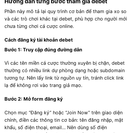
Hướng dẫn từng bước tham gia debet
Phần này mô tả lại quy trình cơ bản để tham gia xo so
và các trò chơi khác tại debet, phù hợp cho người mới
chưa từng chơi cá cược online.
Cách đăng ký tài khoản debet
Bước 1: Truy cập đúng đường dẫn
Vì các tên miền cá cược thường xuyên bị chặn, debet
thường có nhiều link dự phòng dạng
hoặc subdomain
tương tự. Nên lấy link từ nguồn uy tín, tránh click link
lạ để không rơi vào trang giả mạo.
Bước 2: Mở form đăng ký
Chọn mục “Đăng ký” hoặc “Join Now” trên giao diện
chính, điền các thông tin cơ bản: tên đăng nhập, mật
khẩu, số điện thoại, email… Nên dùng số điện