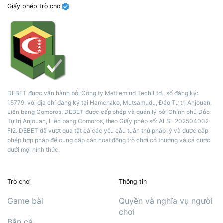
Giấy phép trò chơi
DEBET được vận hành bởi Công ty Mettlemind Tech Ltd., số đăng ký:
15779, với địa chỉ đăng ký tại Hamchako, Mutsamudu, Đảo Tự trị Anjouan,
Liên bang Comoros. DEBET được cấp phép và quản lý bởi Chính phủ Đảo
Tự trị Anjouan, Liên bang Comoros, theo Giấy phép số: ALSI-202504032-
FI2. DEBET đã vượt qua tất cả các yêu cầu tuân thủ pháp lý và được cấp
phép hợp pháp để cung cấp các hoạt động trò chơi có thưởng và cá cược
dưới mọi hình thức.
Trò chơi
Thông tin
Game bài
Quyền và nghĩa vụ người
chơi
Bắn cá