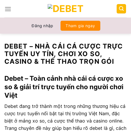
Chuyển
đến
nội
dung
Đăng nhập
Tham gia ngay
DEBET – NHÀ CÁI CÁ CƯỢC TRỰC
TUYẾN UY TÍN, CHƠI XO SO,
CASINO & THỂ THAO TRỌN GÓI
Debet – Toàn cảnh nhà cái cá cược xo
so & giải trí trực tuyến cho người chơi
Việt
Debet đang trở thành một trong những thương hiệu cá
cược trực tuyến nổi bật tại thị trường Việt Nam, đặc
biệt ở mảng xo so, cá cược thể thao và casino online.
Trang chuyên đề này giúp bạn hiểu rõ debet là gì, cách