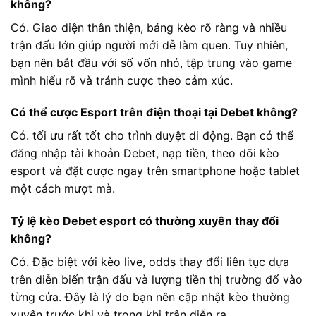
không?
Có. Giao diện thân thiện, bảng kèo rõ ràng và nhiều
trận đấu lớn giúp người mới dễ làm quen. Tuy nhiên,
bạn nên bắt đầu với số vốn nhỏ, tập trung vào game
mình hiểu rõ và tránh cược theo cảm xúc.
Có thể cược Esport trên điện thoại tại Debet không?
Có.
tối ưu rất tốt cho trình duyệt di động. Bạn có thể
đăng nhập tài khoản Debet, nạp tiền, theo dõi kèo
esport và đặt cược ngay trên smartphone hoặc tablet
một cách mượt mà.
Tỷ lệ kèo Debet esport có thường xuyên thay đổi
không?
Có. Đặc biệt với kèo live, odds thay đổi liên tục dựa
trên diễn biến trận đấu và lượng tiền thị trường đổ vào
từng cửa. Đây là lý do bạn nên cập nhật kèo thường
xuyên trước khi và trong khi trận diễn ra.