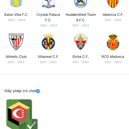
Aston Villa F.C.
Crystal Palace
Huddersfield Town
Valencia C.F.
F.C.
A.F.C.
2023 - 2024
2021 - 2022
2022 - 2023
2021 - 2023
Athletic Club
Villarreal C.F.
Elche C.F.
RCD Mallorca
2021 - 2022
2021 - 2022
2021 - 2022
2021 - 2022
Giấy phép trò chơi