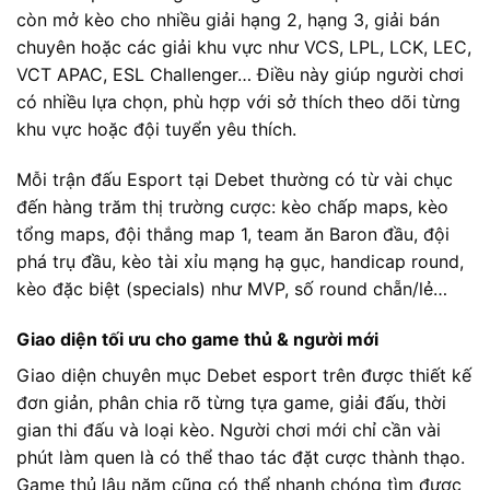
còn mở kèo cho nhiều giải hạng 2, hạng 3, giải bán
chuyên hoặc các giải khu vực như VCS, LPL, LCK, LEC,
VCT APAC, ESL Challenger… Điều này giúp người chơi
có nhiều lựa chọn, phù hợp với sở thích theo dõi từng
khu vực hoặc đội tuyển yêu thích.
Mỗi trận đấu Esport tại Debet thường có từ vài chục
đến hàng trăm thị trường cược: kèo chấp maps, kèo
tổng maps, đội thắng map 1, team ăn Baron đầu, đội
phá trụ đầu, kèo tài xỉu mạng hạ gục, handicap round,
kèo đặc biệt (specials) như MVP, số round chẵn/lẻ…
Giao diện tối ưu cho game thủ & người mới
Giao diện chuyên mục Debet esport trên
được thiết kế
đơn giản, phân chia rõ từng tựa game, giải đấu, thời
gian thi đấu và loại kèo. Người chơi mới chỉ cần vài
phút làm quen là có thể thao tác đặt cược thành thạo.
Game thủ lâu năm cũng có thể nhanh chóng tìm được