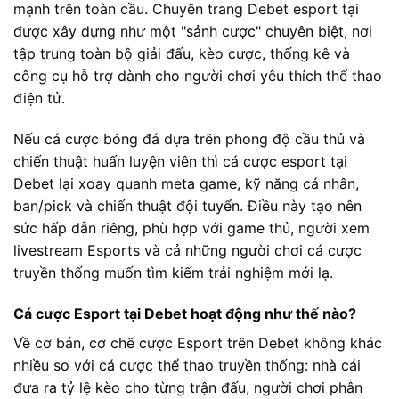
mạnh trên toàn cầu. Chuyên trang Debet esport tại
được xây dựng như một "sảnh cược" chuyên biệt, nơi
tập trung toàn bộ giải đấu, kèo cược, thống kê và
công cụ hỗ trợ dành cho người chơi yêu thích thể thao
điện tử.
Nếu cá cược bóng đá dựa trên phong độ cầu thủ và
chiến thuật huấn luyện viên thì cá cược esport tại
Debet lại xoay quanh meta game, kỹ năng cá nhân,
ban/pick và chiến thuật đội tuyển. Điều này tạo nên
sức hấp dẫn riêng, phù hợp với game thủ, người xem
livestream Esports và cả những người chơi cá cược
truyền thống muốn tìm kiếm trải nghiệm mới lạ.
Cá cược Esport tại Debet hoạt động như thế nào?
Về cơ bản, cơ chế cược Esport trên Debet không khác
nhiều so với cá cược thể thao truyền thống: nhà cái
đưa ra tỷ lệ kèo cho từng trận đấu, người chơi phân