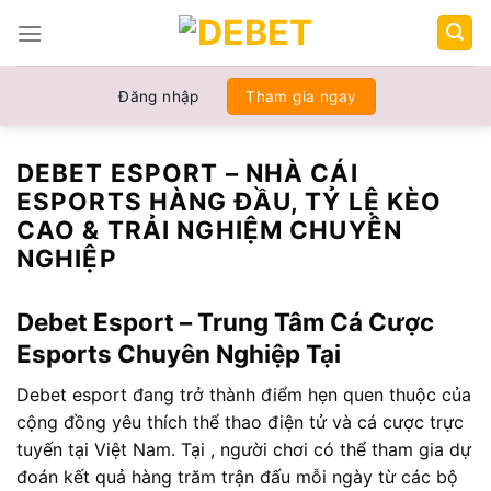
Chuyển
đến
nội
dung
Đăng nhập
Tham gia ngay
DEBET ESPORT – NHÀ CÁI
ESPORTS HÀNG ĐẦU, TỶ LỆ KÈO
CAO & TRẢI NGHIỆM CHUYÊN
NGHIỆP
Debet Esport – Trung Tâm Cá Cược
Esports Chuyên Nghiệp Tại
Debet esport đang trở thành điểm hẹn quen thuộc của
cộng đồng yêu thích thể thao điện tử và cá cược trực
tuyến tại Việt Nam. Tại
, người chơi có thể tham gia dự
đoán kết quả hàng trăm trận đấu mỗi ngày từ các bộ