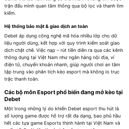
trận đấu mình quan tâm thông qua bộ lọc và thanh tìm
kiếm.
Hệ thống bảo mật & giao dịch an toàn
Debet áp dụng công nghệ mã hóa nhiều lớp cho dữ
liệu người dùng, kết hợp với quy trình kiểm soát giao
dịch chặt chẽ. Việc nạp – rút tiền diễn ra qua các kênh
thông dụng tại Việt Nam như ngân hàng nội địa, ví
điện tử, chuyển khoản nhanh, giúp người chơi an tâm
tập trung vào phân tích kèo esport mà không lo trục
trặc thanh toán.
Các bộ môn Esport phổ biến đang mở kèo tại
Debet
Một trong những lý do khiến Debet esport thu hút là
số lượng game được hỗ trợ rất đa dạng, bao phủ hầu
hết các tựa game Esports thịnh hành tại Việt Nam và