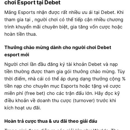
chơi Esport tại Debet
Mảng Esports nhận được rất nhiều ưu ái tại Debet. Khi
tham gia tại
, người chơi có thể tiếp cận nhiều chương
trình khuyến mãi chuyên biệt, gia tăng vốn cược hoặc
hoàn tiền thua.
Thưởng chào mừng dành cho người chơi Debet
esport mới
Người chơi lần đầu đăng ký tài khoản Debet và nạp
tiền thường được tham gia gói thưởng chào mừng. Tùy
thời điểm, nhà cái có thể áp dụng dạng thưởng cộng %
tiền nạp cho chuyên mục Esports hoặc tặng vé cược
miễn phí (free bet) cho các trận đấu lớn. Hãy đọc kỹ
điều khoản về doanh thu cược (turnover) trước khi
kích hoạt ưu đãi.
Hoàn trả cược thua & ưu đãi theo giải đấu