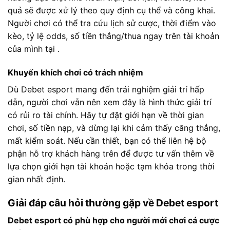
quả sẽ được xử lý theo quy định cụ thể và công khai.
Người chơi có thể tra cứu lịch sử cược, thời điểm vào
kèo, tỷ lệ odds, số tiền thắng/thua ngay trên tài khoản
của mình tại
.
Khuyến khích chơi có trách nhiệm
Dù Debet esport mang đến trải nghiệm giải trí hấp
dẫn, người chơi vẫn nên xem đây là hình thức giải trí
có rủi ro tài chính. Hãy tự đặt giới hạn về thời gian
chơi, số tiền nạp, và dừng lại khi cảm thấy căng thẳng,
mất kiểm soát. Nếu cần thiết, bạn có thể liên hệ bộ
phận hỗ trợ khách hàng trên
để được tư vấn thêm về
lựa chọn giới hạn tài khoản hoặc tạm khóa trong thời
gian nhất định.
Giải đáp câu hỏi thường gặp về Debet esport
Debet esport có phù hợp cho người mới chơi cá cược