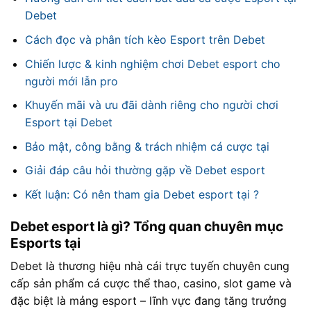
Debet
Cách đọc và phân tích kèo Esport trên Debet
Chiến lược & kinh nghiệm chơi Debet esport cho
người mới lẫn pro
Khuyến mãi và ưu đãi dành riêng cho người chơi
Esport tại Debet
Bảo mật, công bằng & trách nhiệm cá cược tại
Giải đáp câu hỏi thường gặp về Debet esport
Kết luận: Có nên tham gia Debet esport tại
?
Debet esport là gì? Tổng quan chuyên mục
Esports tại
Debet là thương hiệu nhà cái trực tuyến chuyên cung
cấp sản phẩm cá cược thể thao, casino, slot game và
đặc biệt là mảng esport – lĩnh vực đang tăng trưởng