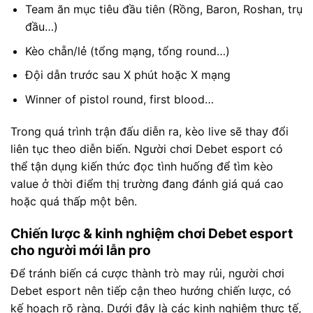
Team ăn mục tiêu đầu tiên (Rồng, Baron, Roshan, trụ
đầu…)
Kèo chẵn/lẻ (tổng mạng, tổng round…)
Đội dẫn trước sau X phút hoặc X mạng
Winner of pistol round, first blood…
Trong quá trình trận đấu diễn ra, kèo live sẽ thay đổi
liên tục theo diễn biến. Người chơi Debet esport có
thể tận dụng kiến thức đọc tình huống để tìm kèo
value ở thời điểm thị trường đang đánh giá quá cao
hoặc quá thấp một bên.
Chiến lược & kinh nghiệm chơi Debet esport
cho người mới lẫn pro
Để tránh biến cá cược thành trò may rủi, người chơi
Debet esport nên tiếp cận theo hướng chiến lược, có
kế hoạch rõ ràng. Dưới đây là các kinh nghiệm thực tế,