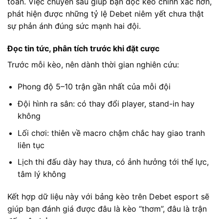
toàn. Việc chuyên sâu giúp bạn đọc kèo chính xác hơn,
phát hiện được những tỷ lệ Debet niêm yết chưa thật
sự phản ánh đúng sức mạnh hai đội.
Đọc tin tức, phân tích trước khi đặt cược
Trước mỗi kèo, nên dành thời gian nghiên cứu:
Phong độ 5–10 trận gần nhất của mỗi đội
Đội hình ra sân: có thay đổi player, stand-in hay
không
Lối chơi: thiên về macro chậm chắc hay giao tranh
liên tục
Lịch thi đấu dày hay thưa, có ảnh hưởng tới thể lực,
tâm lý không
Kết hợp dữ liệu này với bảng kèo trên Debet esport sẽ
giúp bạn đánh giá được đâu là kèo “thơm”, đâu là trận