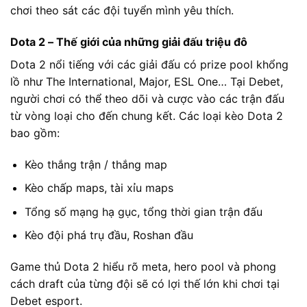
chơi theo sát các đội tuyển mình yêu thích.
Dota 2 – Thế giới của những giải đấu triệu đô
Dota 2 nổi tiếng với các giải đấu có prize pool khổng
lồ như The International, Major, ESL One… Tại Debet,
người chơi có thể theo dõi và cược vào các trận đấu
từ vòng loại cho đến chung kết. Các loại kèo Dota 2
bao gồm:
Kèo thắng trận / thắng map
Kèo chấp maps, tài xỉu maps
Tổng số mạng hạ gục, tổng thời gian trận đấu
Kèo đội phá trụ đầu, Roshan đầu
Game thủ Dota 2 hiểu rõ meta, hero pool và phong
cách draft của từng đội sẽ có lợi thế lớn khi chơi tại
Debet esport.