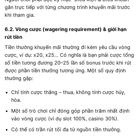
gắn trực tiếp với từng chương trình khuyến mãi trước
khi tham gia.
6.2. Vòng cược (wagering requirement) & giới hạn
rút tiền
Tiền thưởng khuyến mãi thường đi kèm yêu cầu vòng
cược, ví dụ: x20, x25… Có nghĩa là bạn phải cược tổng
số tiền tương đương 20–25 lần số bonus trước khi rút
được phần tiền thưởng tương ứng. Một số quy định
thường gặp:
Chỉ tính cược thắng – thua, không tính cược hủy,
hòa.
Một số trò chơi chỉ đóng góp phần trăm nhất định
vào vòng cược (ví dụ slot 100%, casino 30%).
Có thể có trần rút tối đa từ nguồn tiền thưởng.