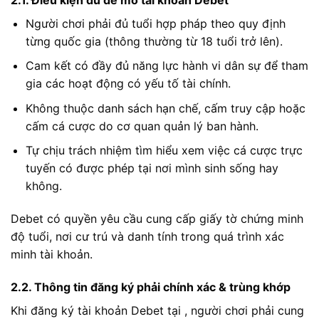
Người chơi phải đủ tuổi hợp pháp theo quy định
từng quốc gia (thông thường từ 18 tuổi trở lên).
Cam kết có đầy đủ năng lực hành vi dân sự để tham
gia các hoạt động có yếu tố tài chính.
Không thuộc danh sách hạn chế, cấm truy cập hoặc
cấm cá cược do cơ quan quản lý ban hành.
Tự chịu trách nhiệm tìm hiểu xem việc cá cược trực
tuyến có được phép tại nơi mình sinh sống hay
không.
Debet có quyền yêu cầu cung cấp giấy tờ chứng minh
độ tuổi, nơi cư trú và danh tính trong quá trình xác
minh tài khoản.
2.2. Thông tin đăng ký phải chính xác & trùng khớp
Khi đăng ký tài khoản Debet tại
, người chơi phải cung