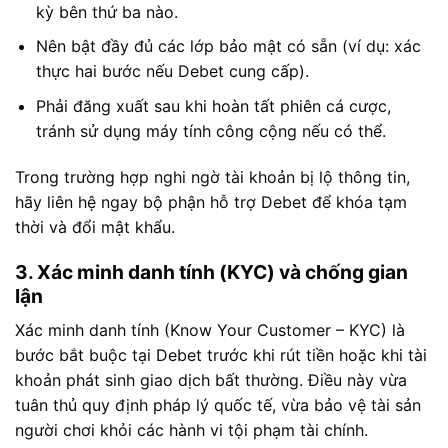
kỳ bên thứ ba nào.
Nên bật đầy đủ các lớp bảo mật có sẵn (ví dụ: xác
thực hai bước nếu Debet cung cấp).
Phải đăng xuất sau khi hoàn tất phiên cá cược,
tránh sử dụng máy tính công cộng nếu có thể.
Trong trường hợp nghi ngờ tài khoản bị lộ thông tin,
hãy liên hệ ngay bộ phận hỗ trợ Debet để khóa tạm
thời và đổi mật khẩu.
3. Xác minh danh tính (KYC) và chống gian
lận
Xác minh danh tính (Know Your Customer – KYC) là
bước bắt buộc tại Debet trước khi rút tiền hoặc khi tài
khoản phát sinh giao dịch bất thường. Điều này vừa
tuân thủ quy định pháp lý quốc tế, vừa bảo vệ tài sản
người chơi khỏi các hành vi tội phạm tài chính.