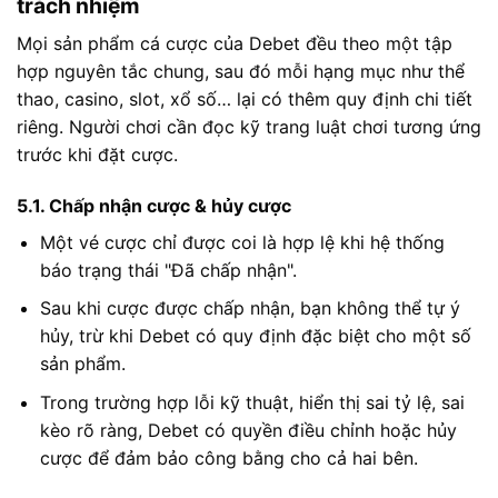
trách nhiệm
Mọi sản phẩm cá cược của Debet đều theo một tập
hợp nguyên tắc chung, sau đó mỗi hạng mục như thể
thao, casino, slot, xổ số… lại có thêm quy định chi tiết
riêng. Người chơi cần đọc kỹ trang luật chơi tương ứng
trước khi đặt cược.
5.1. Chấp nhận cược & hủy cược
Một vé cược chỉ được coi là hợp lệ khi hệ thống
báo trạng thái "Đã chấp nhận".
Sau khi cược được chấp nhận, bạn không thể tự ý
hủy, trừ khi Debet có quy định đặc biệt cho một số
sản phẩm.
Trong trường hợp lỗi kỹ thuật, hiển thị sai tỷ lệ, sai
kèo rõ ràng, Debet có quyền điều chỉnh hoặc hủy
cược để đảm bảo công bằng cho cả hai bên.