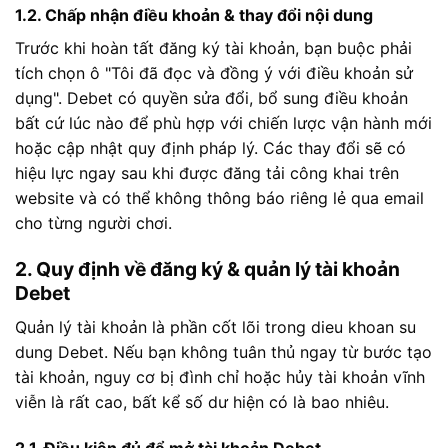
1.2. Chấp nhận điều khoản & thay đổi nội dung
Trước khi hoàn tất đăng ký tài khoản, bạn buộc phải
tích chọn ô "Tôi đã đọc và đồng ý với điều khoản sử
dụng". Debet có quyền sửa đổi, bổ sung điều khoản
bất cứ lúc nào để phù hợp với chiến lược vận hành mới
hoặc cập nhật quy định pháp lý. Các thay đổi sẽ có
hiệu lực ngay sau khi được đăng tải công khai trên
website và có thể không thông báo riêng lẻ qua email
cho từng người chơi.
2. Quy định về đăng ký & quản lý tài khoản
Debet
Quản lý tài khoản là phần cốt lõi trong dieu khoan su
dung Debet. Nếu bạn không tuân thủ ngay từ bước tạo
tài khoản, nguy cơ bị đình chỉ hoặc hủy tài khoản vĩnh
viễn là rất cao, bất kể số dư hiện có là bao nhiêu.
2.1. Điều kiện đủ để mở tài khoản Debet