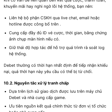
Khi có vấn đề liên quan đến kết quả cược, thanh toán,
khuyến mãi hay nghi ngờ lỗi hệ thống, bạn nên:
Liên hệ bộ phận CSKH qua live chat, email hoặc
hotline được công bố trên
.
Cung cấp đầy đủ ID vé cược, thời gian, bằng chứng
ảnh chụp màn hình nếu có.
Giữ thái độ hợp tác để hỗ trợ quá trình rà soát log
hệ thống.
Debet thường có thời hạn nhất định để tiếp nhận khiếu
nại, quá thời hạn này yêu cầu có thể bị từ chối.
10.2. Nguyên tắc xử lý tranh chấp
Dựa trên lịch sử giao dịch được lưu trên máy chủ
Debet và nhà cung cấp game.
Ưu tiên nguồn kết quả chính thức từ đơn vị tổ chức