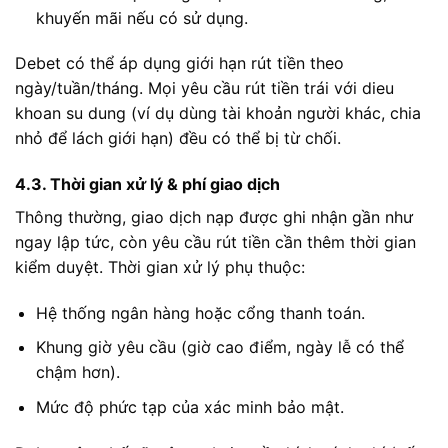
khuyến mãi nếu có sử dụng.
Debet có thể áp dụng giới hạn rút tiền theo
ngày/tuần/tháng. Mọi yêu cầu rút tiền trái với dieu
khoan su dung (ví dụ dùng tài khoản người khác, chia
nhỏ để lách giới hạn) đều có thể bị từ chối.
4.3. Thời gian xử lý & phí giao dịch
Thông thường, giao dịch nạp được ghi nhận gần như
ngay lập tức, còn yêu cầu rút tiền cần thêm thời gian
kiểm duyệt. Thời gian xử lý phụ thuộc:
Hệ thống ngân hàng hoặc cổng thanh toán.
Khung giờ yêu cầu (giờ cao điểm, ngày lễ có thể
chậm hơn).
Mức độ phức tạp của xác minh bảo mật.