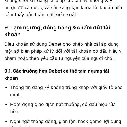
không chơi khi đang chịu áp lực tâm lý, không vay
mượn để cá cược, và sẵn sàng tạm khóa tài khoản nếu
cảm thấy bản thân mất kiểm soát.
9. Tạm ngưng, đóng băng & chấm dứt tài
khoản
Điều khoản sử dụng Debet cho phép nhà cái áp dụng
một số biện pháp xử lý đối với tài khoản có dấu hiệu vi
phạm hoặc theo yêu cầu tự nguyện của người chơi.
9.1. Các trường hợp Debet có thể tạm ngưng tài
khoản
Thông tin đăng ký không trùng khớp với giấy tờ xác
minh.
Hoạt động giao dịch bất thường, có dấu hiệu rửa
tiền.
Nghi ngờ thông đồng, gian lận, hack game, lợi dụng