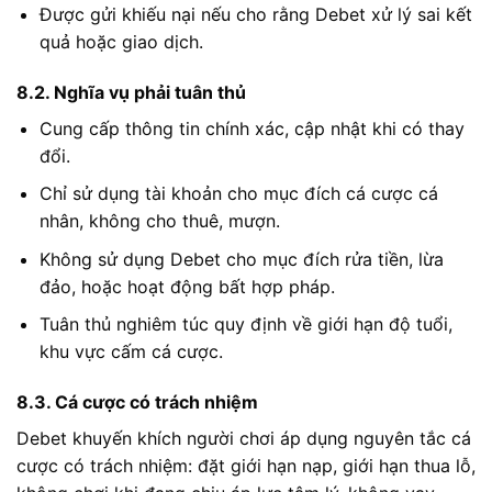
Được gửi khiếu nại nếu cho rằng Debet xử lý sai kết
quả hoặc giao dịch.
8.2. Nghĩa vụ phải tuân thủ
Cung cấp thông tin chính xác, cập nhật khi có thay
đổi.
Chỉ sử dụng tài khoản cho mục đích cá cược cá
nhân, không cho thuê, mượn.
Không sử dụng Debet cho mục đích rửa tiền, lừa
đảo, hoặc hoạt động bất hợp pháp.
Tuân thủ nghiêm túc quy định về giới hạn độ tuổi,
khu vực cấm cá cược.
8.3. Cá cược có trách nhiệm
Debet khuyến khích người chơi áp dụng nguyên tắc cá
cược có trách nhiệm: đặt giới hạn nạp, giới hạn thua lỗ,