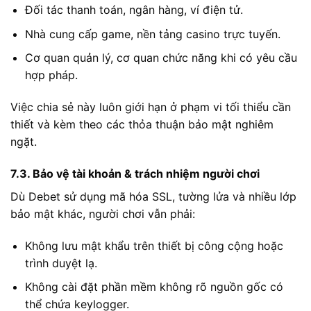
Đối tác thanh toán, ngân hàng, ví điện tử.
Nhà cung cấp game, nền tảng casino trực tuyến.
Cơ quan quản lý, cơ quan chức năng khi có yêu cầu
hợp pháp.
Việc chia sẻ này luôn giới hạn ở phạm vi tối thiểu cần
thiết và kèm theo các thỏa thuận bảo mật nghiêm
ngặt.
7.3. Bảo vệ tài khoản & trách nhiệm người chơi
Dù Debet sử dụng mã hóa SSL, tường lửa và nhiều lớp
bảo mật khác, người chơi vẫn phải:
Không lưu mật khẩu trên thiết bị công cộng hoặc
trình duyệt lạ.
Không cài đặt phần mềm không rõ nguồn gốc có
thể chứa keylogger.