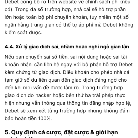
Debet công bố rõ trên website về chính sách phí (nếu
có). Trong đa số trường hợp, nhà cái sẽ hỗ trợ phần
lớn hoặc toàn bộ phí chuyển khoản, tuy nhiên một số
ngân hàng trung gian có thể tự áp phí mà Debet không
kiểm soát được.
4.4. Xử lý giao dịch sai, nhầm hoặc nghi ngờ gian lận
Nếu bạn chuyển sai số tiền, sai nội dung hoặc sai tài
khoản nhận, cần liên hệ ngay với bộ phận hỗ trợ Debet
kèm chứng từ giao dịch. Điều khoản cho phép nhà cái
tạm giữ số dư liên quan đến giao dịch đáng ngờ cho
đến khi mọi vấn đề được làm rõ. Trong trường hợp
giao dịch do hacker hoặc bên thứ ba trái phép thực
hiện nhưng vẫn thông qua thông tin đăng nhập hợp lệ,
Debet sẽ xem xét từng trường hợp nhưng không đảm
bảo hoàn tiền 100%.
5. Quy định cá cược, đặt cược & giới hạn