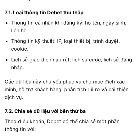
7.1. Loại thông tin Debet thu thập
Thông tin cá nhân khi đăng ký: họ tên, ngày sinh,
liên hệ.
Thông tin kỹ thuật: IP, loại thiết bị, trình duyệt,
cookie.
Lịch sử giao dịch nạp rút, lịch sử cược, lịch sử đăng
nhập.
Các dữ liệu này chủ yếu phục vụ cho mục đích xác
minh, hỗ trợ khách hàng, phân tích rủi ro và cải thiện
dịch vụ.
7.2. Chia sẻ dữ liệu với bên thứ ba
Theo điều khoản, Debet có thể chia sẻ một phần
thông tin với: