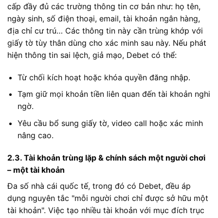
cấp đầy đủ các trường thông tin cơ bản như: họ tên,
ngày sinh, số điện thoại, email, tài khoản ngân hàng,
địa chỉ cư trú… Các thông tin này cần trùng khớp với
giấy tờ tùy thân dùng cho xác minh sau này. Nếu phát
hiện thông tin sai lệch, giả mạo, Debet có thể:
Từ chối kích hoạt hoặc khóa quyền đăng nhập.
Tạm giữ mọi khoản tiền liên quan đến tài khoản nghi
ngờ.
Yêu cầu bổ sung giấy tờ, video call hoặc xác minh
nâng cao.
2.3. Tài khoản trùng lặp & chính sách một người chơi
– một tài khoản
Đa số nhà cái quốc tế, trong đó có Debet, đều áp
dụng nguyên tắc "mỗi người chơi chỉ được sở hữu một
tài khoản". Việc tạo nhiều tài khoản với mục đích trục