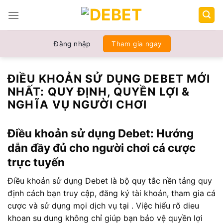
Chuyển
đến
nội
dung
Đăng nhập
Tham gia ngay
ĐIỀU KHOẢN SỬ DỤNG DEBET MỚI
NHẤT: QUY ĐỊNH, QUYỀN LỢI &
NGHĨA VỤ NGƯỜI CHƠI
Điều khoản sử dụng Debet: Hướng
dẫn đầy đủ cho người chơi cá cược
trực tuyến
Điều khoản sử dụng Debet là bộ quy tắc nền tảng quy
định cách bạn truy cập, đăng ký tài khoản, tham gia cá
cược và sử dụng mọi dịch vụ tại
. Việc hiểu rõ dieu
khoan su dung không chỉ giúp bạn bảo vệ quyền lợi