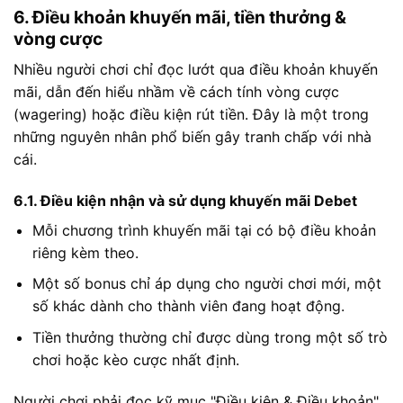
6. Điều khoản khuyến mãi, tiền thưởng &
vòng cược
Nhiều người chơi chỉ đọc lướt qua điều khoản khuyến
mãi, dẫn đến hiểu nhầm về cách tính vòng cược
(wagering) hoặc điều kiện rút tiền. Đây là một trong
những nguyên nhân phổ biến gây tranh chấp với nhà
cái.
6.1. Điều kiện nhận và sử dụng khuyến mãi Debet
Mỗi chương trình khuyến mãi tại
có bộ điều khoản
riêng kèm theo.
Một số bonus chỉ áp dụng cho người chơi mới, một
số khác dành cho thành viên đang hoạt động.
Tiền thưởng thường chỉ được dùng trong một số trò
chơi hoặc kèo cược nhất định.
Người chơi phải đọc kỹ mục "Điều kiện & Điều khoản"