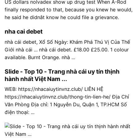
US dollars nolvadex show up drug test When A-Rod
finally responded to that, because you knew he would,
he said he didnât know he could file a grievance.
nha cai debet
nhà cái debet, Xổ Số Ngày: Khám Phá Thú Vị Của Thế
Giới nhà cái ... nhà cái debet. £18.00 £25.00. 1 colour
available. Burnt Orange. nhà ...
Slide - Top 10 - Trang nhà cái uy tín thịnh
hành nhất Việt Nam ...
WEB: https://nhacaiuytinvnz.club/ LIÊN HỆ
https://nhacaiuytinvnz.club/thong-tin-lien-he/ Địa Chỉ
Văn Phòng Địa chỉ: 1 Nguyễn Du, Quận 1, TP.HCM Số
điện thoại: ...